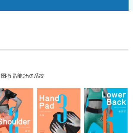
倍爾微晶能舒緩系統