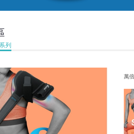
區
具系列
萬