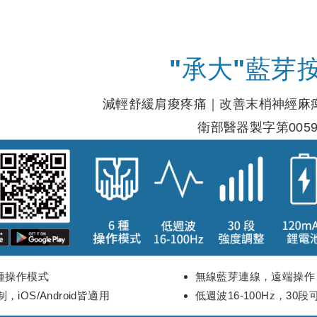
"承大"藍芽
減輕舒緩肩痠疼痛｜改善末梢神經麻
衛部醫器製字第0059
6種操作模式
無線藍芽連線，遠端操作
，iOS/Android皆適用
低週波16-100Hz，30