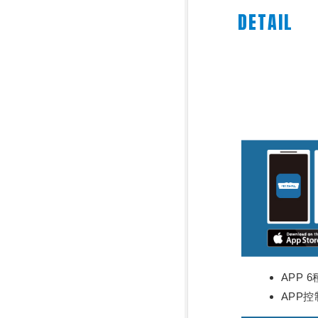
DETAIL
APP 
APP控制