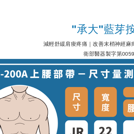
"承大"藍芽
減輕舒緩肩痠疼痛｜改善末梢神經麻
衛部醫器製字第0059