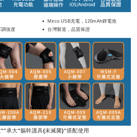
Mirco USB充電，120mAh鋰電池
段可調強度
台灣製造，品質保證
""承大"軀幹護具(未滅菌)"搭配使用