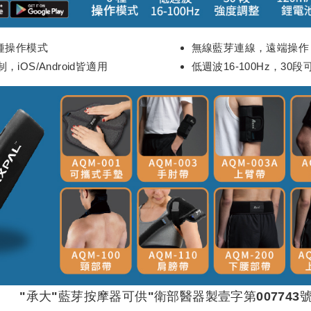
6種操作模式
無線藍芽連線，遠端操作
，iOS/Android皆適用
低週波16-100Hz，30
"承大"藍芽按摩器可供"衛部醫器製壹字第007743號